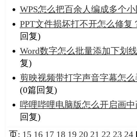
WPS怎么把百余人编成多个小
PPT文件损坏打不开怎么修复
回复)
Word数字怎么批量添加下划
复)
剪映视频带打字声音字幕怎么
(0篇回复)
哔哩哔哩电脑版怎么开启画中
回复)
页:
15
16
17
18
19
20
21
22
23
24