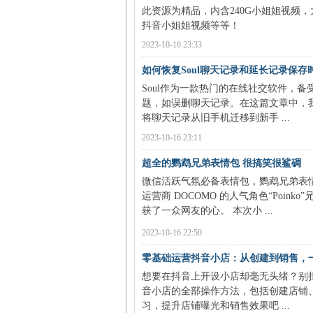
此资源为精品，内含240G小姐姐视频
抖音小姐姐视频等等！
2023-10-16 23:33
如何恢复Soul聊天记录和延长记录保存
Soul作为一款热门的在线社交软件，
题，如误删聊天记录。在这篇文章中，我
将聊天记录从旧手机迁移到新手 ...
2023-10-16 23:11
超全的鹦鹉兄弟表情包 很搞笑很鲨碉
微信活跃气氛必备表情包，鹦鹉兄弟表情
运营商 DOCOMO 的人气角色“Poi
获了一众网友的心。 本次小 ...
2023-10-16 22:50
零基础运营抖音小店：从创建到销售，
想要在抖音上开设小店却毫无头绪？别
音小店的全部操作方法，包括创建店铺
习，提升店铺曝光和销售效果吧 ...