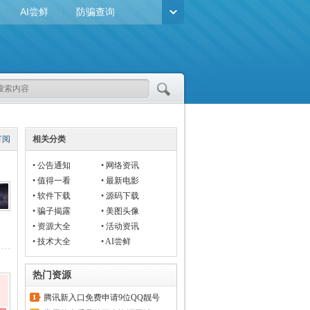
AI尝鲜
防骗查询
订阅
相关分类
•
公告通知
•
网络资讯
•
值得一看
•
最新电影
•
软件下载
•
源码下载
•
骗子揭露
•
美图头像
•
资源大全
•
活动资讯
•
技术大全
•
AI尝鲜
热门资源
腾讯新入口免费申请9位QQ靓号