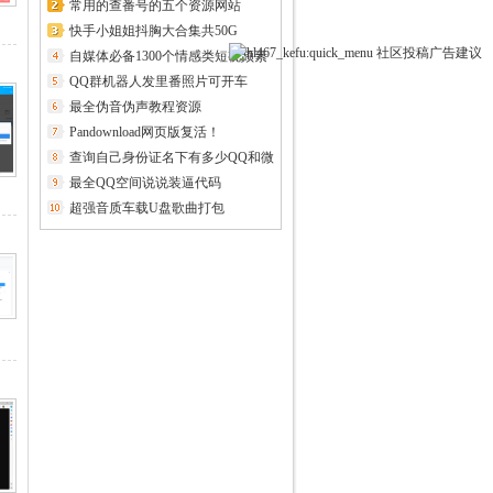
常用的查番号的五个资源网站
快手小姐姐抖胸大合集共50G
社区
投稿
广告
建议
自媒体必备1300个情感类短视频素
材
QQ群机器人发里番照片可开车
最全伪音伪声教程资源
Pandownload网页版复活！
查询自己身份证名下有多少QQ和微
信
最全QQ空间说说装逼代码
超强音质车载U盘歌曲打包