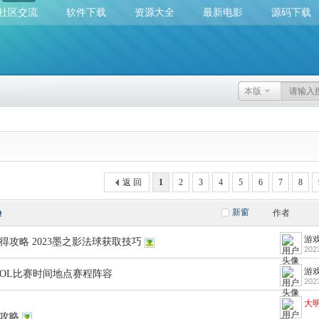
社区交流
软件下载
资源大全
最新电影
源码下载
本版
返 回
1
2
3
4
5
6
7
8
新窗
作者
游戏
得攻略 2023墨之影法球获取技巧
202
游戏
会LOL比赛时间地点赛程阵容
202
大
攻略