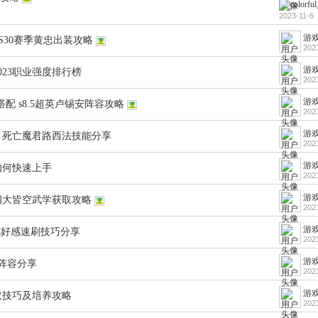
2023-11-6
游戏
S30赛季黄忠出装攻略
202
游戏
023职业强度排行榜
202
游戏
配 s8.5超英卢锡安阵容攻略
202
游戏
 死亡魔君路西法技能分享
202
游戏
如何快速上手
202
游戏
四大皆空武学获取攻略
202
游戏
PC好感速刷技巧分享
202
游戏
阵容分享
202
游戏
取技巧及培养攻略
202