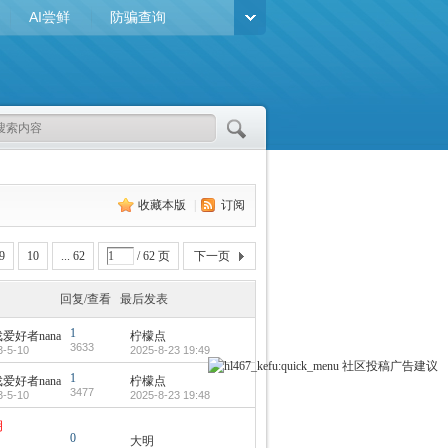
AI尝鲜
防骗查询
收藏本版
|
订阅
9
10
... 62
/ 62 页
下一页
回复/查看
最后发表
1
爱好者nana
柠檬点
3633
3-5-10
2025-8-23 19:49
社区
投稿
广告
建议
1
爱好者nana
柠檬点
3477
3-5-10
2025-8-23 19:48
明
0
大明