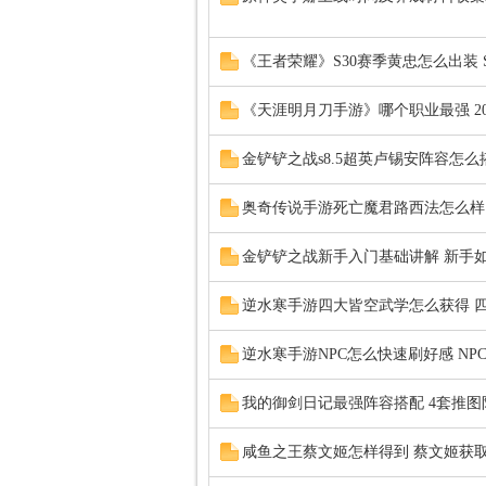
Q
《王者荣耀》S30赛季黄忠怎么出装 
《天涯明月刀手游》哪个职业最强 2
金铲铲之战s8.5超英卢锡安阵容怎么搭
奥奇传说手游死亡魔君路西法怎么样
神
金铲铲之战新手入门基础讲解 新手
逆水寒手游四大皆空武学怎么获得 
逆水寒手游NPC怎么快速刷好感 N
我的御剑日记最强阵容搭配 4套推图
教
咸鱼之王蔡文姬怎样得到 蔡文姬获