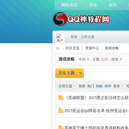
网站首页
导读
签到
登录
|
立即注册
社区交流
资源中心
游戏攻略
游戏攻略
今日:
0
|
主题:
1232
|
排名:
9
Q
»
›
›
全部主题
最新
热门
热帖
精华
更多
《英雄联盟》2023墨之影法球怎么获
2023亚运会lpl阵容名单 杭州亚运
原神芙宁娜上线时间及养成材料收集