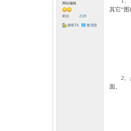
1、首
Q
网站编辑
其它”
积分
2529
收听TA
发消息
神
2、点
面。
教