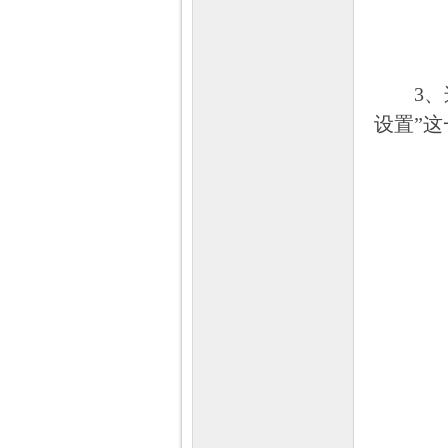
3、这
设置”