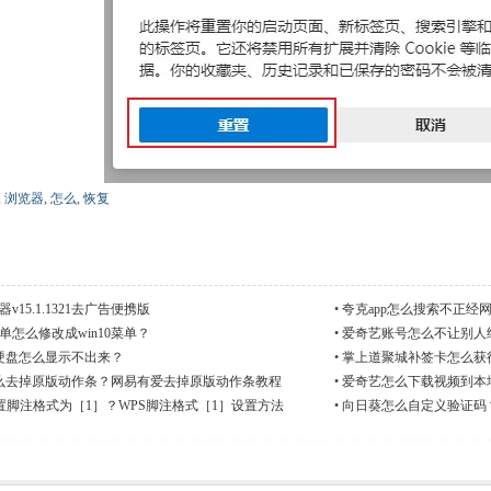
,
浏览器
,
怎么
,
恢复
器v15.1.1321去广告便携版
•
夸克app怎么搜索不正
菜单怎么修改成win10菜单？
•
爱奇艺账号怎么不让别人
硬盘怎么显示不出来？
•
掌上道聚城补签卡怎么获
么去掉原版动作条？网易有爱去掉原版动作条教程
•
爱奇艺怎么下载视频到本
置脚注格式为［1］？WPS脚注格式［1］设置方法
•
向日葵怎么自定义验证码