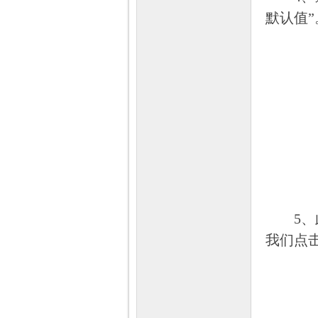
默认值”
5、此
我们点