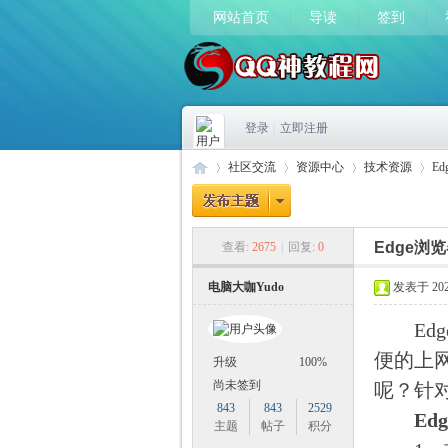
网站首页
导读
签到
登录
|
立即注册
社区交流
资源中心
技术资源
E
Edge浏
查看:
2675
|
回复:
0
Q
»
›
›
›
电脑大咖Yudo
发表于 2023-
Edg
便的上
升级
100%
尚未签到
呢？针
843
843
2529
Edg
主题
帖子
积分