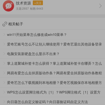
技术资源
+关注
主题:2937 帖数:6443
相关帖子
3、最后在里面找到“下载模式”，选择“全速下载”模式。
win11开始菜单怎么修改成win10菜单？
爱奇艺账号怎么不让别人继续使用？爱奇艺退出其他设备登录
方法
电脑安装新硬盘怎么显示不出来？
掌上道聚城补签卡怎么获得？掌上道聚城补签卡在哪弄？怎么
兑换？
网易有爱怎么去掉原版动作条？网易有爱去掉原版动作条教程
爱奇艺怎么下载视频到本地相册？爱奇艺视频保存本地相册方
法
WPS怎么设置脚注格式为［1］？WPS脚注格式［1］设置方
法
向日葵怎么自定义验证码？向日葵验证码自定义方法