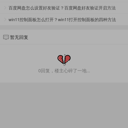
方法二：
百度网盘怎么设置好友验证？百度网盘好友验证开启方法
1、首先打开迅雷，在“设置”中找到“自定义限速”功能。
win11控制面板怎么打开？win11打开控制面板的四种方法
暂无回复
0回复，楼主心碎了一地...
2、此时就会出现“自定义模式”界面。