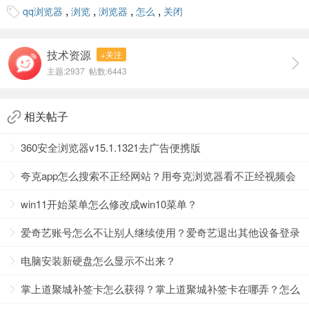
,
,
,
,
qq浏览器
浏览
浏览器
怎么
关闭
技术资源
+关注
主题:2937 帖数:6443
相关帖子
3、进入新界面后，点击上方的“安全设置”选项卡。
360安全浏览器v15.1.1321去广告便携版
夸克app怎么搜索不正经网站？用夸克浏览器看不正经视频会
怎么样？
win11开始菜单怎么修改成win10菜单？
爱奇艺账号怎么不让别人继续使用？爱奇艺退出其他设备登录
方法
电脑安装新硬盘怎么显示不出来？
掌上道聚城补签卡怎么获得？掌上道聚城补签卡在哪弄？怎么