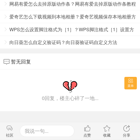
兑换？
网易有爱怎么去掉原版动作条？网易有爱去掉原版动作条教程
4、然后找到下方的“默认浏览器防护”，将其小方框取消
爱奇艺怎么下载视频到本地相册？爱奇艺视频保存本地相册方
勾选就可以了。
法
WPS怎么设置脚注格式为［1］？WPS脚注格式［1］设置方
法
向日葵怎么自定义验证码？向日葵验证码自定义方法
暂无回复
菜单
0回复，楼主心碎了一地...
我说一句...
社区
点赞
收藏
分享