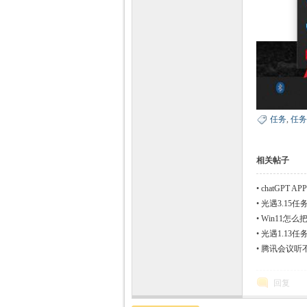
任务
,
任务
相关帖子
•
chatGPT A
•
光遇3.15任
•
Win11怎
•
光遇1.13任
•
腾讯会议听
回复