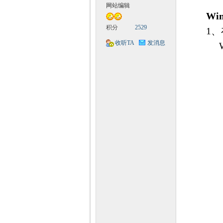
Q
网站编辑
Win
积分
2529
1、在
收听TA
发消息
神
教