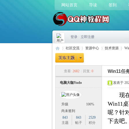
网站首页
导读
签到
登录
|
立即注册
社区交流
资源中心
技术资源
W
Win11
查看:
2682
|
回复:
0
Q
»
›
›
›
电脑大咖Yudo
发表于 2023-
现在很
Win
升级
100%
尚未签到
呢？针
843
843
2529
下去吧
主题
帖子
积分