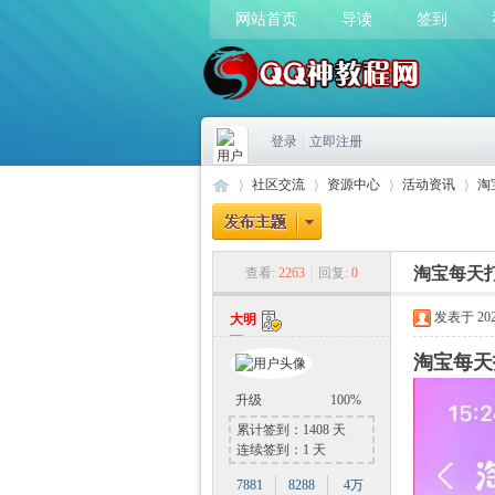
网站首页
导读
签到
登录
|
立即注册
社区交流
资源中心
活动资讯
淘
淘宝每天
查看:
2263
|
回复:
0
Q
»
›
›
›
发表于 2023-
大明
淘宝每天
升级
100%
累计签到：1408 天
连续签到：1 天
7881
8288
4万