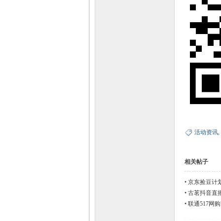
活动资讯
,
相关帖子
•
京东捡豆计划
•
古茗抖音直播
•
联通517网购