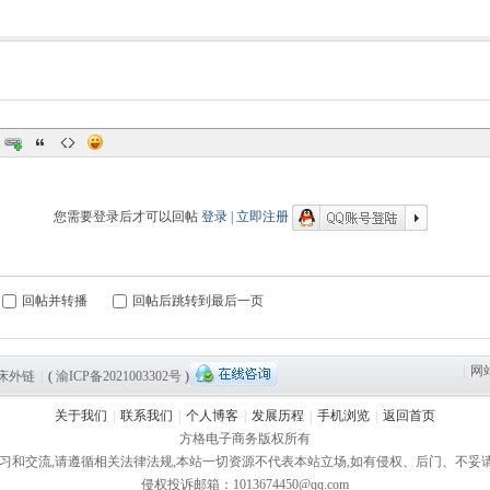
您需要登录后才可以回帖
登录
|
立即注册
回帖并转播
回帖后跳转到最后一页
|
网
床外链
|
(
渝ICP备2021003302号
)
关于我们
|
联系我们
|
个人博客
|
发展历程
|
手机浏览
|
返回首页
方格电子商务版权所有
习和交流,请遵循相关法律法规,本站一切资源不代表本站立场,如有侵权、后门、不
侵权投诉邮箱：1013674450@qq.com