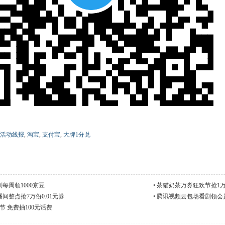
活动线报
,
淘宝
,
支付宝
,
大牌1分兑
每周领1000京豆
•
茶猫奶茶万券狂欢节抢1
间整点抢7万份0.01元券
•
腾讯视频云包场看剧领会
节 免费抽100元话费