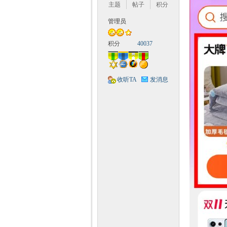
Q
主题
帖子
积分
管理员
积分
40037
收听TA
发消息
神
教