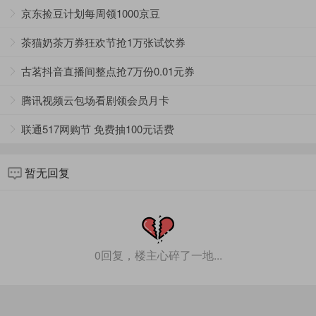
京东捡豆计划每周领1000京豆
茶猫奶茶万券狂欢节抢1万张试饮券
古茗抖音直播间整点抢7万份0.01元券
腾讯视频云包场看剧领会员月卡
联通517网购节 免费抽100元话费
暂无回复
0回复，楼主心碎了一地...