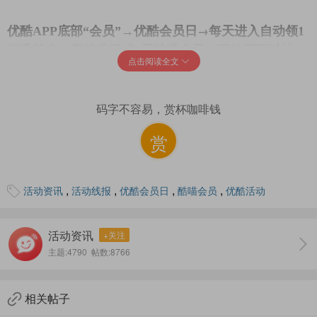
→
优酷APP底部“会员”→优酷会员日
每天进入自动领1
张升舱卡，直接升级成2天酷喵会员，下拉还可以抽10
点击阅读全文
元奈雪的茶无门槛券
码字不容易，赏杯咖啡钱
赏
,
,
,
,
活动资讯
活动线报
优酷会员日
酷喵会员
优酷活动
活动资讯
+关注
主题:4790 帖数:8766
相关帖子