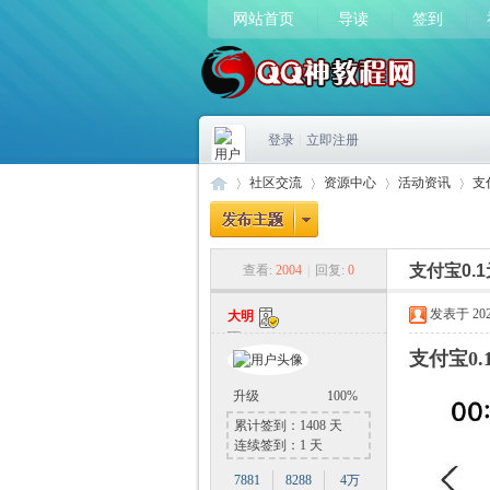
网站首页
导读
签到
登录
|
立即注册
社区交流
资源中心
活动资讯
支
支付宝0.
查看:
2004
|
回复:
0
Q
»
›
›
›
发表于 2023-
大明
支付宝0
升级
100%
累计签到：1408 天
连续签到：1 天
7881
8288
4万