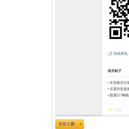
活动资讯
,
相关帖子
•
京东捡豆计划
•
古茗抖音直播
•
联通517网购
回复