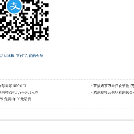
活动线报
,
支付宝
,
优酷会员
每周领1000京豆
•
茶猫奶茶万券狂欢节抢1
间整点抢7万份0.01元券
•
腾讯视频云包场看剧领会
节 免费抽100元话费