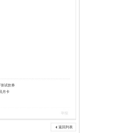
万张试饮券
员月卡
举报
返回列表