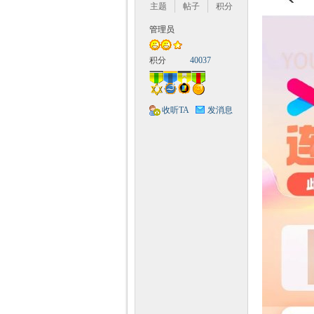
Q
主题
帖子
积分
管理员
积分
40037
收听TA
发消息
神
教