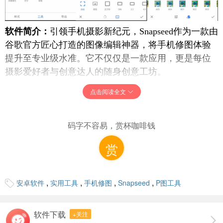
软件简介：
引领手机摄影新纪元，Snapseed作为一款由
谷歌官方匠心打造的图像编辑神器，将手机修图体验
提升至专业级水准。它不仅仅是一款应用，更是每位
摄影爱好者与创意达人的随身创意工坊。
核心亮点：
点击阅读全文
全能工具箱，创意无界：Snapseed汇聚了数十种强大工
具与精美滤镜，从基础的裁剪、亮度调整，到进阶的
码字不容易，赏杯咖啡钱
色彩校正、局部精细编辑，乃至令人惊叹的特效应
用，一切尽在掌握。无论您是摄影新手还是资深玩
赏
家，都能在这里找到灵感，轻松打造出令人瞩目的照
片作品。
一键导入，无限可能：支持多格式图片无缝接入，无
,
,
,
,
安卓软件
实用工具
手机修图
Snapseed
P图工具
论是手机拍摄的生活瞬间，还是专业相机的高清大
片，Snapseed都能轻松驾驭，让每一张图片都焕发新
软件下载
+关注
生。