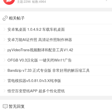
主题:2296 帖数:4964
个性化定制，彰显独特风格：拒绝千篇一律，拥抱个
性表达。Snapseed赋予您自由创作的无限空间，无论是
相关帖子
复古胶片质感，还是前卫数字艺术，只需指尖轻点，
即可实现您心中的理想效果。
安卓氢桌面 1.0.4.9.2 车载车机桌面
直观操作，即刻上手：采用极简设计理念，界面清爽
无广告，即便是初次接触的用户也能迅速上手。直观
安卓万能AI证件照 高清证件照制作神器
的操作流程，让每一次编辑都如同行云流水，效果即
pyVideoTrans视频翻译和配音工具V1.42
时可见，满足您对效率与美观的双重追求。
纯净体验，专注创作：我们深知创作的纯粹与重要，
OFGB V0.3汉化版 一键关闭Win11广告
因此Snapseed保持版本纯净，无干扰元素，让您能够全
Bandizip v7.33 正式专业版 非常好用的解压缩工具
心全意沉浸在照片编辑的乐趣中，享受每一次创意的
绽放。
雷电模拟器v5.0.81.0/v3.X纯净版
软件大小：
27.8 MB
悟空百变壁纸APP 超多个性化壁纸
软件运行系统：
Android/HarmonyOS
软件语言：
中文
暂无回复
下载地址：