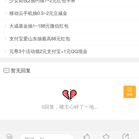
少女前线2预约领1~2元红包卡券
移动云手机抽0.3~2元立减金
大成基金抽1~188元微信红包
支付宝爱山东抽最高88元红包
元尊3个活动领2元支付宝+1元QQ现金
暂无回复
2、然后选择表情图标-拍摄拜年表情，将动态表情拍摄
完成后点击添加。
菜单
0回复，楼主心碎了一地...