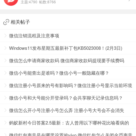
主题:4790 帖数:8766
相关帖子
第1个：
https://support.weixin.qq.com/cgi-bin/mmsupport-
bin/showredpacket?
微信注销流程及注意事项
signature=e0ebb09d4708b2103b7331226ab37e9ed50b20d
8967844125b7e87f215f6c16c&combinereceiveuri=NECwJ
Windows11发布星期五最新补丁包KB5023008！(2月3日)
QsiQ9Vv36vi&check_type=3
第2个：
https://support.weixin.qq.com/cgi-bin/mmsupport-
微信怎么申请商家收款码 微信商家收款码提现要手续费吗
bin/showredpacket?
微信小号能查出是谁吗？微信小号一般隐藏在哪？
receiveuri=njknAdeh6UC&check_type=1#wechat_redirect
微信注册小号原来的号有影响吗？微信注册小号显示当前环境
账号异常说明原因？
微信小号和大号能分开登录吗？会共享聊天记录信息吗？
微信怎么开小号注册小号怎么弄 注册小号大号会不会消失
蚂蚁新村今日答案2.5最新：古人曾用以下哪种花比喻看病的
郎中？
微信红包声音是在哪里设置的vivo 微信红包怎么关闭金币声音