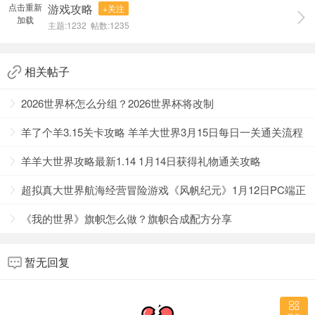
点击重新
游戏攻略
+关注
加载
主题:1232 帖数:1235
相关帖子
2026世界杯怎么分组？2026世界杯将改制
注意事项
1、首先不能让下方的消除槽满掉，不然就会失败，消除
羊了个羊3.15关卡攻略 羊羊大世界3月15日每日一关通关流程
槽不要有超过三个不同的物品，如果最后一个物品槽放上物
品没有消除的话就会失败。
羊羊大世界攻略最新1.14 1月14日获得礼物通关攻略
2、同层可以三消的就先消除同层，没有的话就需要查看
超拟真大世界航海经营冒险游戏《风帆纪元》1月12日PC端正
下一层的物品，然后将需要的物品的上方的道具放置到槽中
获得下方的道具。
式发售！
《我的世界》旗帜怎么做？旗帜合成配方分享
3、然后我们在消除的时候一定要注意观察左右两侧的道
具，尽量将左右两侧的道具快速消除。
4、道具卡是给我们增加容错机会的，但是前期尽量不要
暂无回复
使用，如果没有把握在这一次通过本关的话，尽量就不要浪
费道具卡。