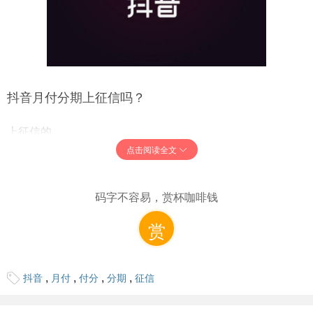
抖音月付分期上征信吗？
上征信的。
在开通抖音月付时，需要阅读并同意相关协议，而在信贷服
点击阅读全文
务及信息授权协议中就有明确说明，个人同意授权征信查
询，查询内容包括基本信息、信用记录、地址信息、工作信
码字不容易，赏杯咖啡钱
息、社保公积金信息、违法犯罪记录等等。
另外现在大多数的网贷都会上征信，只有一小部分会上征
赏
信，但是一旦逾期，所有的网贷都会上征信。而且在您买房
力理按揭是银行会查到你申请过网贷。会严查你首付的资金
来源的。所以不要以为不上征信就可以。
,
,
,
,
抖音
月付
付分
分期
征信