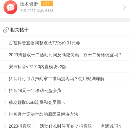
技术资源
+关注
主题:2937 帖数:6443
相关帖子
古茗抖音直播间整点抢7万份0.01元券
2023抖音双十二活动时间及满减优惠，双十二价格便宜吗？
抖音月付分期还款影响征信吗？
安卓抖音v27.7.0内置模块v2版
抖音月付可以扫商家二维码提现吗？使用规则详解
不会的，但是逾期还款的话会有一定的影响的。
抖音月付在开通的时候会审核我们的征信报告,如果我们尝试
抖音48元一年移动云盘会员
申请了抖音月付,那么会在征信报告的查询记录一栏中留下一
次“贷款审批查询”的记录,后续我们如果使用抖音月付,每期还
移动领取5GB流量和会员周卡
款的信息也会进行上传,最终在贷款信息中显示。
抖音月付无法付款的原因及解决方法
需要注意的是,如果我们使用抖音月付时产生还款逾期,那么相
应的逾期信息也会显示在征信报告上,对我们的信用水平造成
2023抖音双十一活动什么时候开始？抖音双十一有满减吗？
负面影响。