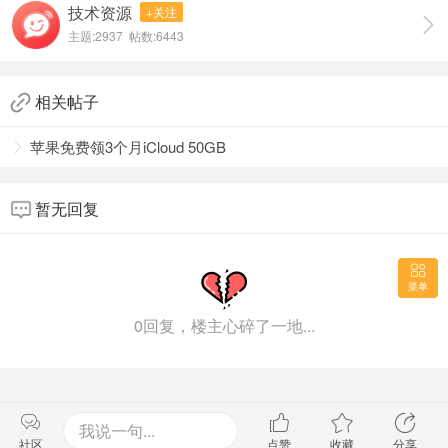
技术资源
+关注
的搜索框在其组织中的显示方式。有关详细信息，请参阅此
主题:2937 帖数:6443
博客文章。
Build 22623.1250 中的修复
［任务管理器］
相关帖子
在搜索框中键入 F 现在应该可以再次使用了。
修复了“讲述人”未读出对话框中的某些文本的问题。
苹果免费领3个月iCloud 50GB
使用搜索框区域拖动窗口现在应该可以工作（就像标题
栏的其他区域一样）。
暂无回复
如果您进行搜索然后按向下箭头，键盘焦点现在应该从
搜索框移动到结果中。
修复了“详细信息”选项卡中结束进程未显示确认对话框的
问题。
菜单
增加文本缩放比例不应再导致“查看更多”按钮出现无内
0回复，楼主心碎了一地...
容。
修复了焦点可能无法正确设置为搜索的问题，导致讲述
人不说焦点在搜索框上。
如果您启用了对比主题并在 Processes 页面中选择了其
我说一句...
中一行，那么该行现在应该显示它已被选中。
社区
点赞
收藏
分享