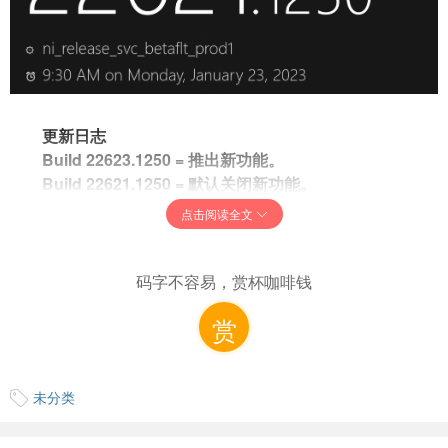
更新日志
Build 22623.1250 = 推出新功能。
Build 22621.1250 = 默认关闭新功能。
提醒：之前使用 Build 22622 的内部人员将通过 启用包
点击阅读全文
自动转移到 Build 22623 。启用包人为地增加了更新的内部
版本号，推出并启用了新功能，以便更容易与默认情况下关
闭功能的更新设备区分开来。此方法仅用于 Beta 频道，并不
码字不容易，赏杯咖啡钱
表示最终功能推出的任何更改或计划。
赏
默认情况下关闭新功能（Build 22621.xxxx）的组内人员
可以检查更新并选择安装将推出功能的更新（Build
22623.xxx）。
未分类
22621.1250 和 22623.1250 的变化和改进
［在任务栏上搜索］
我们正在为 IT 管理员添加一项新策略，以管理任务栏上