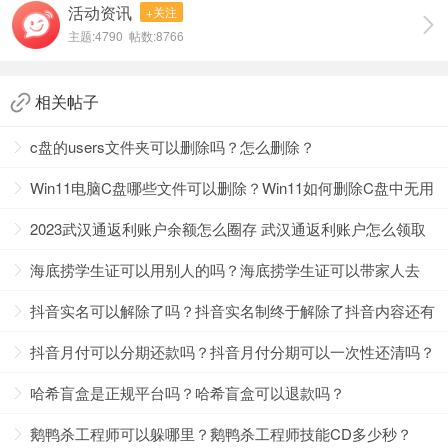
活动资讯
+关注
主题:4790 帖数:8766
相关帖子
c盘的users文件夹可以删除吗？怎么删除？
Win11电脑C盘哪些文件可以删除？Win11如何删除C盘中无用
的文件？
2023武汉通返利账户余额怎么圈存 武汉通返利账户怎么领取
海底捞学生证可以用别人的吗？海底捞学生证可以带家人去
惠游武汉预约去不了怎么办？
吗？
抖音实名可以解除了吗？抖音实名制终于解除了抖音内容还有
预约成功不可退的，去不了的话也就只能放弃了，因为是实
吗？
抖音月付可以分期还款吗？抖音月付分期可以一次性还清吗？
名制的，其他人也去不了，转给 别人的话身份证也要给她，
哈希盲盒是正规平台吗？哈希盲盒可以退款吗？
如果是特别亲近的人的话是可以的，这样也比较放心的。
惠游武汉预约攻略
鹅鸭杀工程师可以躲哪里？鹅鸭杀工程师技能CD多少秒？