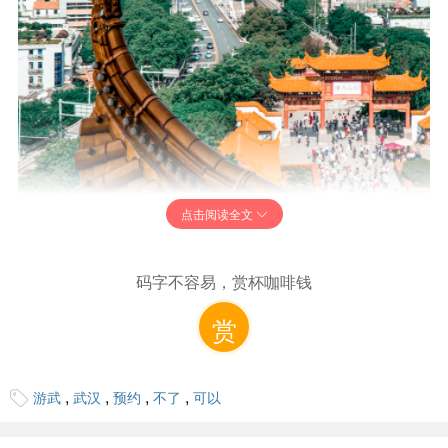
点击阅读全文
惠游武汉预约了去不了可以给别人吗？
码字不容易，赏杯咖啡钱
赏
不可以给别人的，因为此次武汉旅游惠民券活动预约需要使
用身份证进行实名预约，不过如果你去不了的话，可以拿预
约人的身份证进入也是可以的，进门的时候刷一下就行了，
管得也不是那么的严格的，大家可以试一下的。
,
,
,
,
游武
武汉
预约
不了
可以