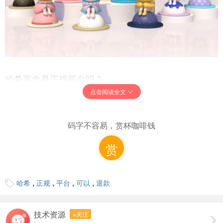
哈希盲盒是正规平台吗？
点击阅读全文
不是很正规的吧，近日身边有小伙伴投诉称该平台承诺7个工
作日发货……至目前为止已经一两个月了，依然不发货，理
码字不容易，赏杯咖啡钱
由就是缺货，而且没有确定时间，相当于无限期延迟发货；
赏
,
,
,
,
哈希
正规
平台
可以
退款
技术资源
+关注