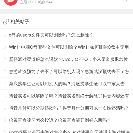
主题:2937 帖数:6443
相关帖子
c盘的users文件夹可以删除吗？怎么删除？
Win11电脑C盘哪些文件可以删除？Win11如何删除C盘中无用
的文件？
蛋仔派对渠道服怎么退款？vivo，OPPO，小米渠道服退款教
程
惠游武汉预约了去不了可以给别人吗？惠游武汉预约去不了怎
么办？
海底捞学生证可以用别人的吗？海底捞学生证可以带家人去
不能按照规定的时间来发货
吗？
抖音实名可以解除了吗？抖音实名制终于解除了抖音内容还有
吗？
抖音月付可以分期还款吗？抖音月付分期可以一次性还清吗？
哈希盲盒骗局怎么投诉？哈希盲盒能开到好东西吗？
up对战平台进不去游戏怎么办？up对战平台无法进入游戏解决