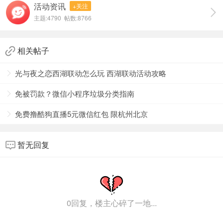
活动资讯
+关注
今天的问题是：春天去杭州欣赏“西湖十景”，更适合游览以下
主题:4790 帖数:8766
哪一景？
答案是：苏堤春晓
相关帖子
答案解析：“西湖十景”涵盖了春夏秋冬、晨晌昏夜、晴雾风
雪、花鸟虫鱼等关于季节、时节、气象、动植物的景观特
光与夜之恋西湖联动怎么玩 西湖联动活动攻略
色。其中，“苏堤春晓”是苏堤杨柳夹岸、湖波如镜的春日美
景;“曲院风荷”得名于夏日荷香，更适合夏季观景。
免被罚款？微信小程序垃圾分类指南
免费撸酷狗直播5元微信红包 限杭州北京
暂无回复
0回复，楼主心碎了一地...