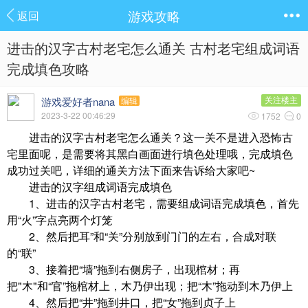
游戏攻略
返回
进击的汉字古村老宅怎么通关 古村老宅组成词语
完成填色攻略
游戏爱好者nana
关注楼主
编辑
2023-3-22 00:46:29
1752
0
进击的汉字古村老宅怎么通关？这一关不是进入恐怖古
宅里面呢，是需要将其黑白画面进行填色处理哦，完成填色
成功过关吧，详细的通关方法下面来告诉给大家吧~
进击的汉字组成词语完成填色
1、进击的汉字古村老宅，需要组成词语完成填色，首先
用“火”字点亮两个灯笼
2、然后把耳”和“关”分别放到门门的左右，合成对联
的“联”
3、接着把“墙”拖到右侧房子，出现棺材；再
把"木"和“官”拖棺材上，木乃伊出现；把“木”拖动到木乃伊上
4、然后把“井”拖到井口，把“女”拖到贞子上