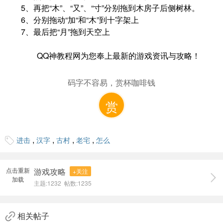
5、再把“木”、“又”、“寸”分别拖到木房子后侧树林。
6、分别拖动“加“和“木”到十字架上
7、最后把“月”拖到天空上
QQ神教程网为您奉上最新的游戏资讯与攻略！
码字不容易，赏杯咖啡钱
赏
,
,
,
,
进击
汉字
古村
老宅
怎么
点击重新
游戏攻略
+关注
加载
主题:1232 帖数:1235
相关帖子