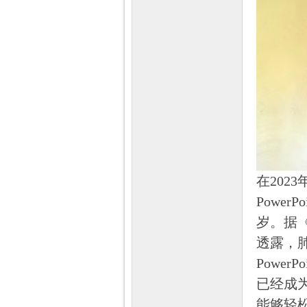
程
在202
Power
岁。据《
透露，
网
Powe
已经成
能够轻