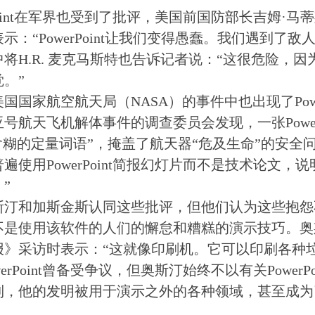
rPoint在军界也受到了批评，美国前国防部长吉姆·马
示：“PowerPoint让我们变得愚蠢。我们遇到了敌人，他
将H.R. 麦克马斯特也告诉记者说：“这很危险，
。”
国国家航空航天局（NASA）的事件中也出现了PowerP
号航天飞机解体事件的调查委员会发现，一张PowerP
含糊的定量词语”，掩盖了航天器“危及生命”的安全
遍使用PowerPoint简报幻灯片而不是技术论文，
”
斯汀和加斯金斯认同这些批评，但他们认为这些抱怨
不是使用该软件的人们的懈怠和糟糕的演示技巧。奥斯
报》采访时表示：“这就像印刷机。它可以印刷各种垃
werPoint曾备受争议，但奥斯汀始终不以有关Power
到，他的发明被用于演示之外的各种领域，甚至成为