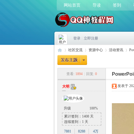
网站首页
导读
签到
登录
|
立即注册
社区交流
资源中心
活动资讯
P
Power
查看:
1894
|
回复:
0
Q
»
›
›
›
发表于 2023-
大明
升级
100%
累计签到：1408 天
连续签到：1 天
7881
8288
4万