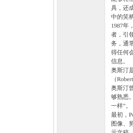
具，还成
中的笑
1987年
者，引领
务，通常
得任何
信息。
奥斯汀是
（Rob
奥斯汀
够熟悉
一样”。
最初，Po
图像、
示文稿