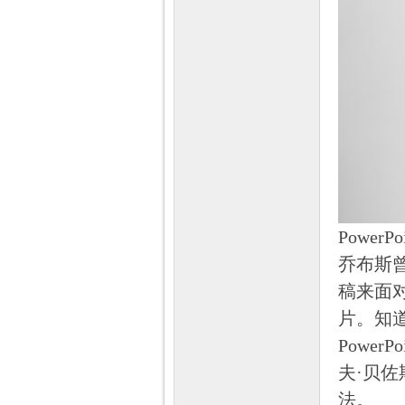
Powe
乔布斯
稿来面
片。知道
Powe
夫·贝佐
法。