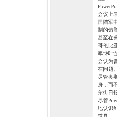
Powe
会议上表
国陆军中
制的错觉
甚至在美
哥伦比亚
率”和“
会认为普
在问题。
尽管奥
身，而
尔街日
尽管Po
地认识
道具。