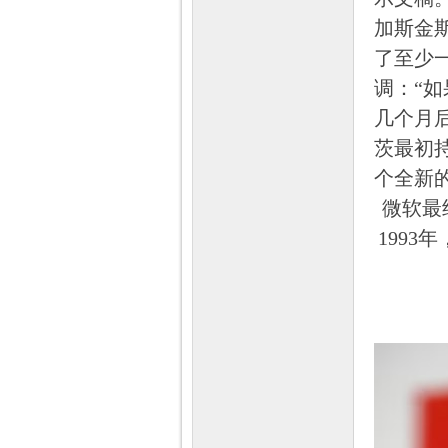
加斯金斯
了至少
调：“如
几个月后
茨最初
个全新
微软最终
1993