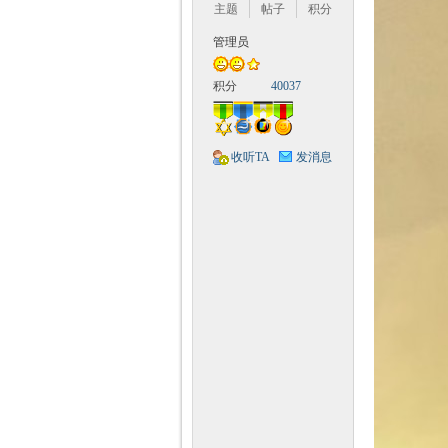
Q
主题
帖子
积分
管理员
积分
40037
收听TA
发消息
神
教