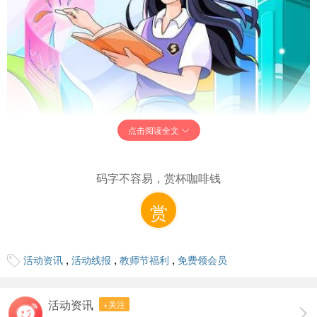
点击阅读全文
WPS教师节特惠，免费领取6个月的WPS超级会员！
只需提供有效的教师资格证，您就有机会享受这个独特福
利。
码字不容易，赏杯咖啡钱
活动时间仅限于9月10日，从早上9点持续到晚上10点。
赏
不要错过这个机会，前往以下链接领取：
活动地址：
https://mp.weixin.qq.com/s/gtWIoR8XJwJkEVvo-
M8Y3g
,
,
,
活动资讯
活动线报
教师节福利
免费领会员
微信扫一扫：
活动资讯
+关注