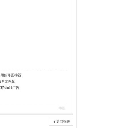
3 小巧好用的修图神器
1.2单文件版
闭Win11广告
举报
返回列表