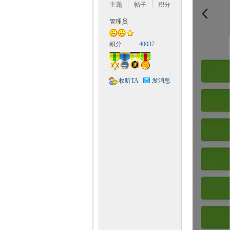
Q
主题
帖子
积分
管理员
积分
40037
收听TA
发消息
神
教