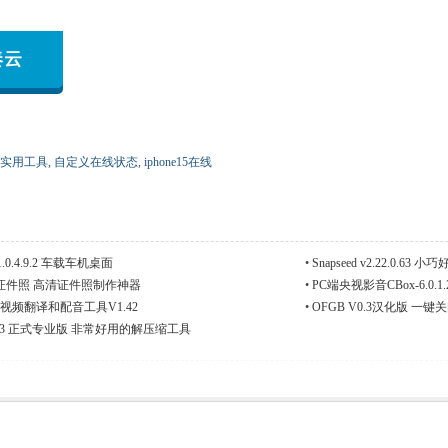
奏云
实用工具
,
自定义在线状态
,
iphone15在线
0.4.9.2 车载车机桌面
•
Snapseed v2.22.0.6
证件照 高清证件照制作神器
•
PC端央视影音CBox-6.0.
rans视频翻译和配音工具V1.42
•
OFGB V0.3汉化版 一键关
 v7.33 正式专业版 非常好用的解压缩工具