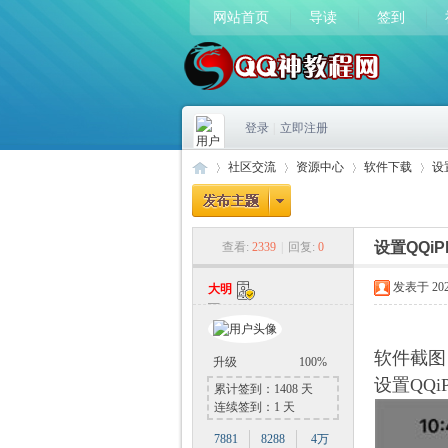
网站首页
导读
签到
登录
|
立即注册
社区交流
资源中心
软件下载
设
设置QQi
查看:
2339
|
回复:
0
Q
»
›
›
›
发表于 2023-
大明
软件截图
升级
100%
设置QQi
累计签到：1408 天
连续签到：1 天
7881
8288
4万