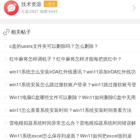
技术资源
+关注
主题:2937 帖数:6443
方法二：
相关帖子
1、不想花钱，想要扩大c盘可以将其他可用的空间合
并到c盘当中。
c盘的users文件夹可以删除吗？怎么删除？
红中麻将怎样调机子？红中麻将怎样才能每把抓红中？
win11系统怎么安装IrDA红外线通讯？win11添加IrDA红外线功
能方法
win11系统安装怎么跳过微软账户登录？win11跳过微软账号登
录方法
Win11电脑C盘哪些文件可以删除？Win11如何删除C盘中无用
的文件？
win11怎么查看系统安装时间？win11系统安装时间查看方法
雷电模拟器系统时间异常怎么办？雷电模拟器系统时间错误解
2、右键点击此电脑，打开管理。
决方法
Win11系统excel怎么保存到桌面？Win11如何把excel放到桌