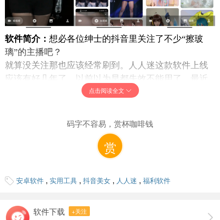
软件简介：
想必各位绅士的抖音里关注了不少“擦玻
璃”的主播吧？
就算没关注那也应该经常刷到。人人迷这款软件上线
应该有好几年了，以前以为早都失效不能用了，最近
点击阅读全文
突然发现依然在正常运行，而且功能被开发者打磨的
更加好用，免费无广告。绅士们赶紧下载吧！
软件大小：
21.1 MB
码字不容易，赏杯咖啡钱
软件运行系统：
Android/HarmonyOS
赏
软件语言：
中文
下载地址：
,
,
,
,
安卓软件
实用工具
抖音美女
人人迷
福利软件
蓝奏云
软件下载
+关注