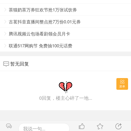
茶猫奶茶万券狂欢节抢1万张试饮券
古茗抖音直播间整点抢7万份0.01元券
腾讯视频云包场看剧领会员月卡
联通517网购节 免费抽100元话费
暂无回复
菜单
0回复，楼主心碎了一地...
我说一句...