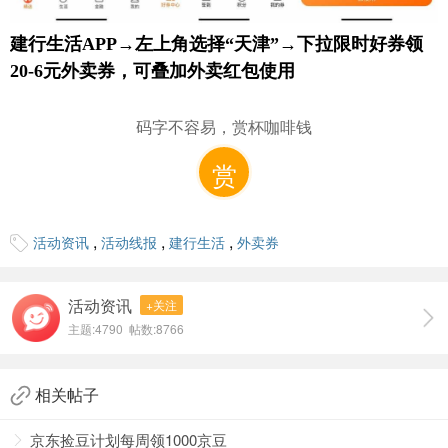
建行生活APP→左上角选择“天津”→下拉限时好券领
20-6元外卖券，可叠加外卖红包使用
码字不容易，赏杯咖啡钱
赏
,
,
,
活动资讯
活动线报
建行生活
外卖券
活动资讯
+关注
主题:4790 帖数:8766
相关帖子
京东捡豆计划每周领1000京豆