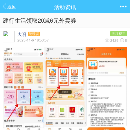
活动资讯
返回
建行生活领取20减6元外卖券
大明
关注楼主
管理员
2023-11-6 18:53:57
2429
0