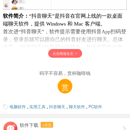
软件简介：
“抖音聊天”是抖音在官网上线的一款桌面
端聊天软件，提供 Windows 和 Mac 客户端。
首次进“抖音聊天”，软件提示需要使用抖音App扫码登
录，登录后就可以跟自己的抖音好友进行聊天。总体
来看，“抖音聊天”的界面比较简单，整体布局类似微
点击阅读全文
信电脑版，最左侧一览是聊天和好友列表界面切换按
键，中间是好友栏，右侧是聊天框，支持添加朋友和
发起群聊，好友聊天界面支持发送表情和图片，并且
码字不容易，赏杯咖啡钱
可在设置中对好友置顶、信息免打扰、拉黑和举报
赏
等。
软件大小：
102.73 MB
软件运行系统：
Windows All
,
,
,
,
电脑软件
实用工具
抖音聊天
聊天软件
PC软件
软件语言：
中文
下载地址：
软件下载
+关注