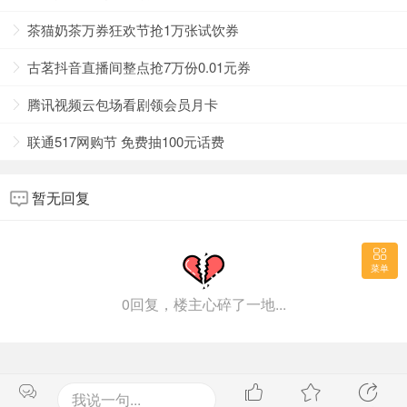
茶猫奶茶万券狂欢节抢1万张试饮券
古茗抖音直播间整点抢7万份0.01元券
腾讯视频云包场看剧领会员月卡
联通517网购节 免费抽100元话费
暂无回复
菜单
0回复，楼主心碎了一地...
我说一句...