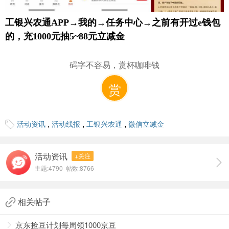
工银兴农通APP→我的→任务中心→之前有开过e钱包
的，充1000元抽5~88元立减金
码字不容易，赏杯咖啡钱
赏
,
,
,
活动资讯
活动线报
工银兴农通
微信立减金
活动资讯
+关注
主题:4790 帖数:8766
相关帖子
京东捡豆计划每周领1000京豆