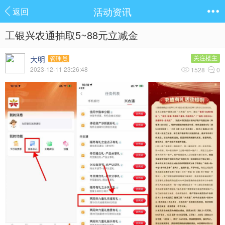
活动资讯
返回
工银兴农通抽取5~88元立减金
大明
关注楼主
管理员
2023-12-11 23:26:48
1528
0