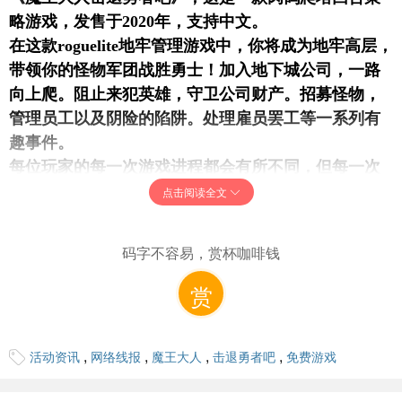
略游戏，发售于2020年，支持中文。
在这款roguelite地牢管理游戏中，你将成为地牢高层，
带领你的怪物军团战胜勇士！加入地下城公司，一路
向上爬。阻止来犯英雄，守卫公司财产。招募怪物，
管理员工以及阴险的陷阱。处理雇员罢工等一系列有
趣事件。
每位玩家的每一次游戏进程都会有所不同，但每一次
的游戏都会为你留下一些积累。我们在此类游戏上的
点击阅读全文
丰富经验让我们能够很好地融合管理以及战斗部分的
比重和节奏！
码字不容易，赏杯咖啡钱
登录后刷新首页找到游戏横幅添加入库。
赏
免费领取地址：
https://www.gog.com/zh/game/lege ...
of_a_dungeon_master
,
,
,
,
活动资讯
网络线报
魔王大人
击退勇者吧
免费游戏