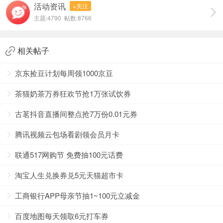
活动资讯
+关注
主题:4790 帖数:8766
相关帖子
京东捡豆计划每周领1000京豆
茶猫奶茶万券狂欢节抢1万张试饮券
古茗抖音直播间整点抢7万份0.01元券
腾讯视频云包场看剧领会员月卡
联通517网购节 免费抽100元话费
淘宝人生兑换券兑5元天猫超市卡
工商银行APP母亲节抽1~100元立减金
百度地图每天领取6元打车券