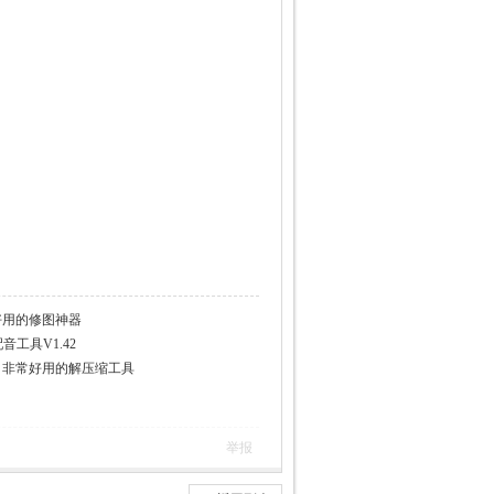
3 小巧好用的修图神器
配音工具V1.42
式专业版 非常好用的解压缩工具
举报