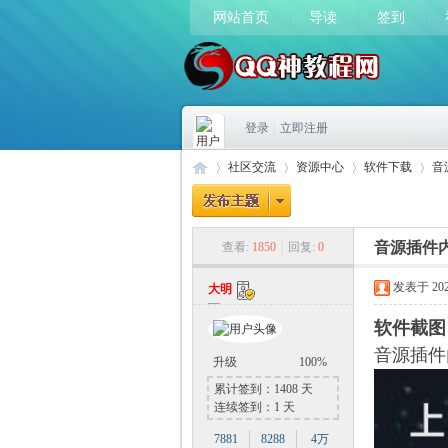
网站首页
导读
签到
登录
|
立即注册
社区交流
资源中心
软件下载
音
音源插件内
查看:
1850
|
回复:
0
Q
»
›
›
›
发表于 2023-
大明
软件截图
音源插件内
升级
100%
累计签到：1408 天
连续签到：1 天
7881
8288
4万