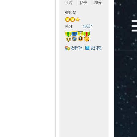
Q
主题
帖子
积分
管理员
积分
40037
收听TA
发消息
神
教