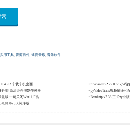
奏云
实用工具
,
音源插件
,
速悦音乐
,
音乐软件
0.4.9.2 车载车机桌面
•
Snapseed v2.22.0.6
证件照 高清证件照制作神器
•
pyVideoTrans视频翻译和
.3汉化版 一键关闭Win11广告
•
Bandizip v7.33 正
0.81.0/v3.X纯净版