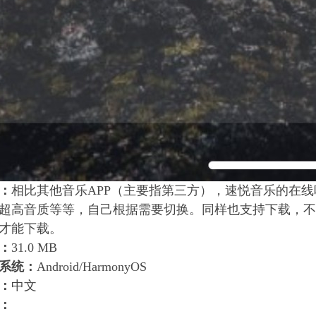
：
相比其他音乐APP（主要指第三方），速悦音乐的在
超高音质等等，自己根据需要切换。同样也支持下载，不
才能下载。
：
31.0 MB
系统：
Android/HarmonyOS
：
中文
：