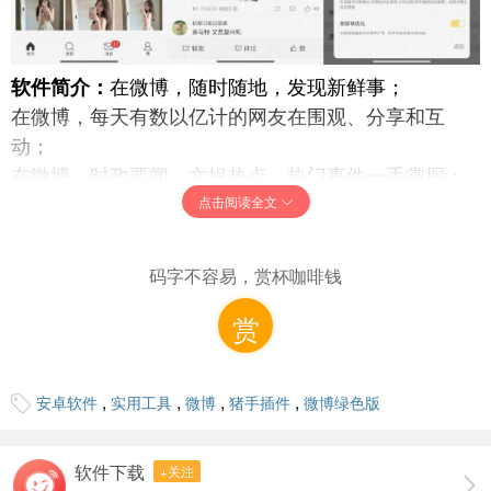
软件简介：
在微博，随时随地，发现新鲜事；
在微博，每天有数以亿计的网友在围观、分享和互
动；
在微博，时政要闻、文娱热点、热门事件一手掌握；
点击阅读全文
在微博，海量视频，等你来刷；游戏动漫、美食时
尚、情感搞笑、娱乐综艺、影视、体育、VLOG、知识
应有尽有；
码字不容易，赏杯咖啡钱
以微博之力，让世界更美。
赏
内置猪手模块：
去除开屏广告
去除信息流广告/推荐
,
,
,
,
安卓软件
实用工具
微博
猪手插件
微博绿色版
去除关注页直播用户
去除超话广告/推荐
软件下载
+关注
去除关注列表的推荐