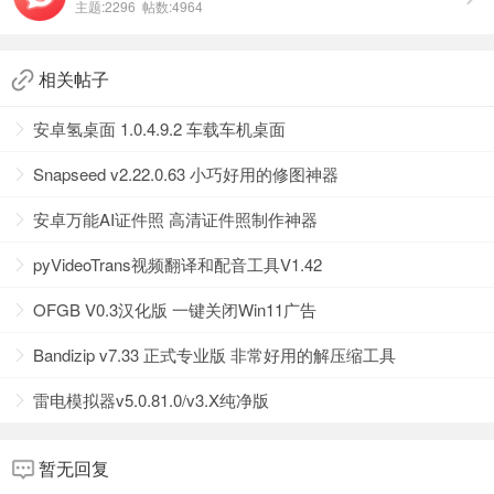
主题:2296 帖数:4964
去除全屏流视频广告
去除头部视频广告
发现页管理
相关帖子
发现页Tab管理
安卓氢桌面 1.0.4.9.2 车载车机桌面
根据类别移除热搜
搜索结果管理
Snapseed v2.22.0.63 小巧好用的修图神器
我的页面管理
安卓万能AI证件照 高清证件照制作神器
更多功能自行体验……
软件大小：
220 MB
pyVideoTrans视频翻译和配音工具V1.42
软件运行系统：
Android/HarmonyOS
OFGB V0.3汉化版 一键关闭Win11广告
软件语言：
中文
下载地址：
Bandizip v7.33 正式专业版 非常好用的解压缩工具
雷电模拟器v5.0.81.0/v3.X纯净版
百度网盘
暂无回复