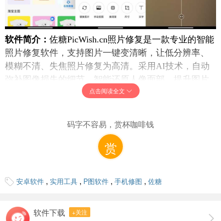
软件简介：
佐糖PicWish.cn照片修复是一款专业的智能
照片修复软件，支持图片一键变清晰，让低分辨率、
模糊不清、失焦照片修复为高清。采用AI技术，自动
弥补图像损失的细节，智能还原人像面部，提升图片
点击阅读全文
画质。主要功能有人像修复、图片清晰功能、集体照
修复功能，还可一键分享，灵活性强，操作方便快
捷。
码字不容易，赏杯咖啡钱
软件大小：
47.0 MB
赏
软件运行系统：
Android/HarmonyOS
软件语言：
中文
下载地址：
,
,
,
,
安卓软件
实用工具
P图软件
手机修图
佐糖
蓝奏云
软件下载
+关注