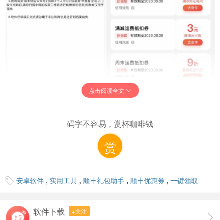
软件简介：
顺丰礼包助手APP一键领取超值专属优
点击阅读全文
惠，各类抵扣券应有尽有让生活更便捷。
软件大小：
2.00 MB
码字不容易，赏杯咖啡钱
软件运行系统：
Android/HarmonyOS
软件语言：
中文
赏
下载地址：
,
,
,
,
安卓软件
实用工具
顺丰礼包助手
顺丰优惠券
一键领取
蓝奏云
软件下载
+关注